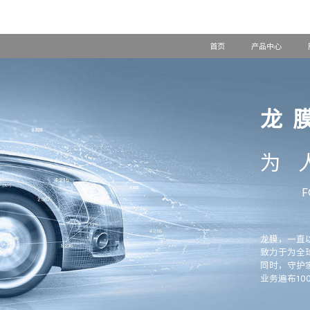
首页
产品中心
龙
为
F
龙膜，一直
致力于为全
同时，守护
业务遍布1