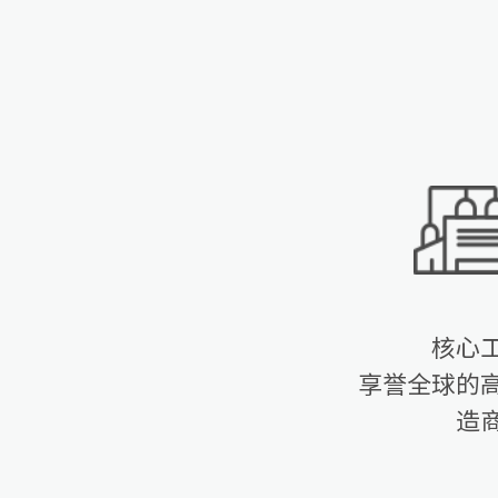
核心
享誉全球的
造