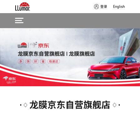
登录
English
Skip
Main
to
navigation
main
content