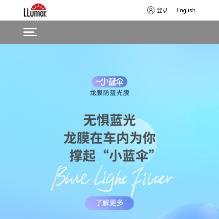
登录
English
Skip
Main
to
navigation
main
content