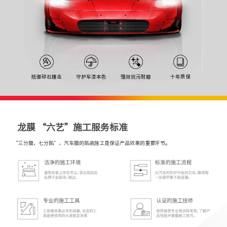
抵御碎石撞击
守护车漆本色
强效抗污耐磨
十年质保