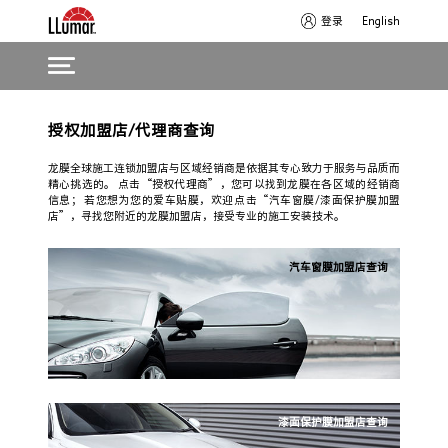
登录
English
Skip
Main
to
授权加盟店/代理商查询
navigation
main
龙膜全球施工连锁加盟店与区域经销商是依据其专心致力于服务与品质而
content
精心挑选的。 点击“授权代理商”，您可以找到龙膜在各区域的经销商
信息； 若您想为您的爱车贴膜，欢迎点击“汽车窗膜/漆面保护膜加盟
店”，寻找您附近的龙膜加盟店，接受专业的施工安装技术。
汽车窗膜加盟店查询
漆面保护膜加盟店查询